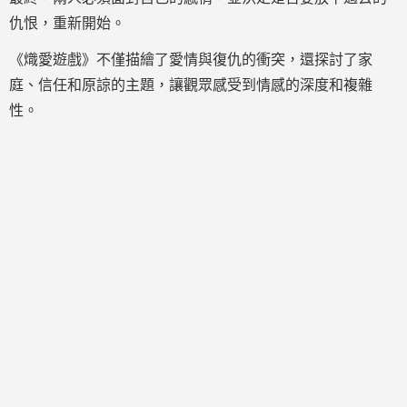
仇恨，重新開始。
《熾愛遊戲》不僅描繪了愛情與復仇的衝突，還探討了家
庭、信任和原諒的主題，讓觀眾感受到情感的深度和複雜
性。