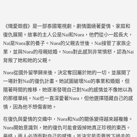
《熾愛遊戲》是一部泰國電視劇，劇情圍繞著愛情、家庭和
復仇展開。故事的主人公是Nai和Nuea，他們從小一起長大，
Nai是Nuea家的養子。Nuea的父親去世後，Nai接管了家族企
業，並與Nuea的母親結婚。Nuea對此感到非常憤怒，認為Nai
背叛了她和她的父親。
Nuea從國外留學歸來後，決定奪回屬於她的一切，並展開了
一場針對Nai的復仇計畫。她試圖破壞Nai的事業和婚姻，但
隨著時間的推移，她逐漸發現自己對Nai的感情並不像她以為
的那樣單純。Nai也一直深愛著Nuea，但他選擇隱藏自己的感
情，因為他不想傷害她。
在復仇與愛情的交織中，Nuea和Nai的關係變得越來越複雜。
Nuea開始意識到，她的復仇可能會毀掉她真正珍視的東西。
最終，兩人必須面對自己的感情，並決定是否要放下過去的