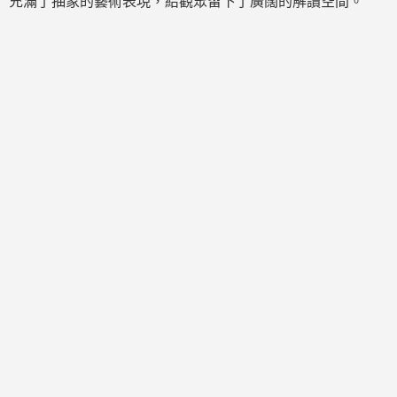
充滿了抽象的藝術表現，給觀眾留下了廣闊的解讀空間。