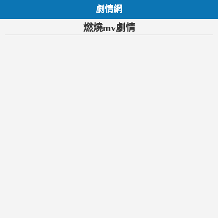
劇情網
燃燒mv劇情