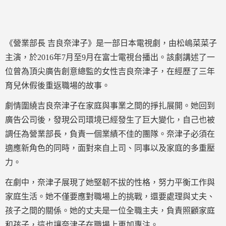
《營業部長 吉良奈津子》是一部日本電視劇，由松嶋菜菜子
主演，於2016年7月至9月在富士電視台播出。該劇講述了一
位曾為頂尖廣告創意總監的女性吉良奈津子，在經歷了三年
育兒休假後重返職場的故事。
劇情圍繞吉良奈津子在家庭與事業之間的掙扎展開。她回到
廣告公司後，發現公司環境已經發生了巨大變化，自己也被
調任為營業部長，負責一個業績不佳的團隊。奈津子必須在
適應新角色的同時，面對來自上司、同事以及家庭的多重壓
力。
在劇中，奈津子展現了她堅韌不拔的性格，努力平衡工作與
家庭生活。她不僅要應對職場上的挑戰，還要處理與丈夫、
孩子之間的關係。她的丈夫是一位全職主夫，負責照顧家庭
和孩子，這也讓奈津子在職場上更加專注。