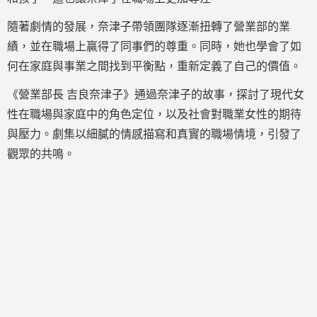
隨著劇情的發展，奈津子帶領團隊逐漸扭轉了營業部的業
績，並在職場上贏得了同事們的尊重。同時，她也學會了如
何在家庭與事業之間找到平衡點，重新定義了自己的價值。
《營業部長 吉良奈津子》通過奈津子的故事，探討了現代女
性在職場與家庭中的角色定位，以及社會對職業女性的期待
與壓力。劇集以細膩的情感描寫和真實的職場情境，引發了
觀眾的共鳴。