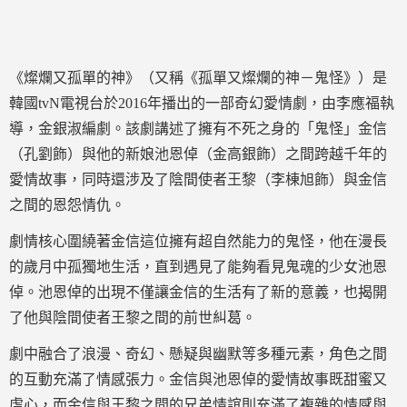
《燦爛又孤單的神》（又稱《孤單又燦爛的神－鬼怪》）是
韓國tvN電視台於2016年播出的一部奇幻愛情劇，由李應福執
導，金銀淑編劇。該劇講述了擁有不死之身的「鬼怪」金信
（孔劉飾）與他的新娘池恩倬（金高銀飾）之間跨越千年的
愛情故事，同時還涉及了陰間使者王黎（李棟旭飾）與金信
之間的恩怨情仇。
劇情核心圍繞著金信這位擁有超自然能力的鬼怪，他在漫長
的歲月中孤獨地生活，直到遇見了能夠看見鬼魂的少女池恩
倬。池恩倬的出現不僅讓金信的生活有了新的意義，也揭開
了他與陰間使者王黎之間的前世糾葛。
劇中融合了浪漫、奇幻、懸疑與幽默等多種元素，角色之間
的互動充滿了情感張力。金信與池恩倬的愛情故事既甜蜜又
虐心，而金信與王黎之間的兄弟情誼則充滿了複雜的情感與