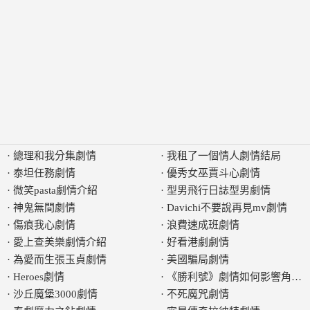
·
總理和我分集劇情
·
我租了一個情人劇情結局
·
泰坦任務劇情
·
優秀女巫賈斗心劇情
·
微笑pasta劇情介紹
·
型男飛行日誌型男劇情
·
神鬼無間劇情
·
Davichi不要說再見mv劇情
·
傷痕我心劇情
·
浪費速成班劇情
·
愛上查美樂劇情介紹
·
好看港劇劇情
·
為愛而生張玉貞劇情
·
美國騙局劇情
·
Heroes劇情
·
《勝利號》劇情如何影響角色
·
沙丘魔堡3000劇情
·
不死魔咒劇情