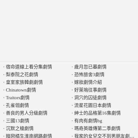
·
宿命道線上看分集劇情
·
歲月忽已暮劇情
·
梨泰院之花劇情
·
恐怖旅舍3劇情
·
皇室家族韓劇劇情
·
嫁妝劇情介紹
·
Chinatown劇情
·
好萊塢往事劇情
·
Traitors劇情
·
洞穴的囚徒劇情
·
孔雀翎劇情
·
流星花園日本劇情
·
善良的男人分級劇情
·
紳士的品格第16集劇情
·
三國13劇情
·
有肉有劇情bg
·
沉默之槍劇情
·
瑪奇英雄傳第二季劇情
·
暗戀橘生淮南網路劇情
·
我家的女兒交不到男朋友劇情