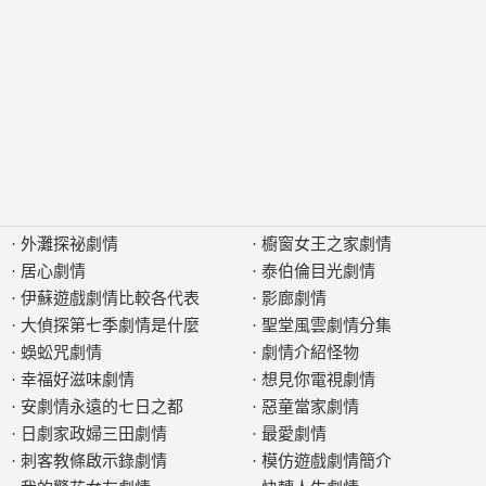
·
外灘探祕劇情
·
櫥窗女王之家劇情
·
居心劇情
·
泰伯倫目光劇情
·
伊蘇遊戲劇情比較各代表
·
影廊劇情
·
大偵探第七季劇情是什麼
·
聖堂風雲劇情分集
·
蜈蚣咒劇情
·
劇情介紹怪物
·
幸福好滋味劇情
·
想見你電視劇情
·
安劇情永遠的七日之都
·
惡童當家劇情
·
日劇家政婦三田劇情
·
最愛劇情
·
刺客教條啟示錄劇情
·
模仿遊戲劇情簡介