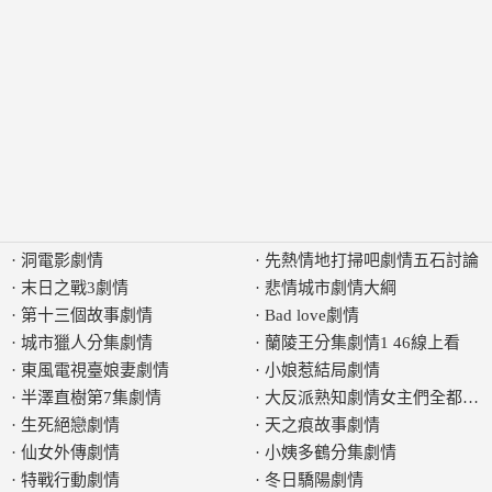
·
洞電影劇情
·
先熱情地打掃吧劇情五石討論
·
末日之戰3劇情
·
悲情城市劇情大綱
·
第十三個故事劇情
·
Bad love劇情
·
城市獵人分集劇情
·
蘭陵王分集劇情1 46線上看
·
東風電視臺娘妻劇情
·
小娘惹結局劇情
·
半澤直樹第7集劇情
·
大反派熟知劇情女主們全都墮
·
生死絕戀劇情
·
天之痕故事劇情
·
仙女外傳劇情
·
小姨多鶴分集劇情
·
特戰行動劇情
·
冬日驕陽劇情