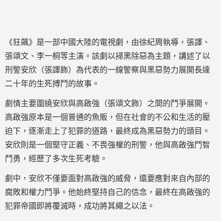
《狂飆》是一部中國大陸的電視劇，由徐紀周執導，張譯、
張頌文、李一桐等主演。該劇以掃黑除惡為主題，講述了以
刑警安欣（張譯飾）為代表的一線警察與黑惡勢力展開長達
二十年的生死搏鬥的故事。
劇情主要圍繞安欣與高啟強（張頌文飾）之間的鬥爭展開。
高啟強原本是一個普通的魚販，但在社會的不公和生活的壓
迫下，逐漸走上了犯罪的道路，最終成為黑惡勢力的頭目。
安欣則是一個堅守正義、不畏強權的刑警，他與高啟強鬥智
鬥勇，經歷了多次生死考驗。
劇中，安欣不僅要面對高啟強的威脅，還要應對來自內部的
腐敗和權力鬥爭。他始終堅持自己的信念，最終在高啟強的
犯罪帝國即將覆滅時，成功將其繩之以法。