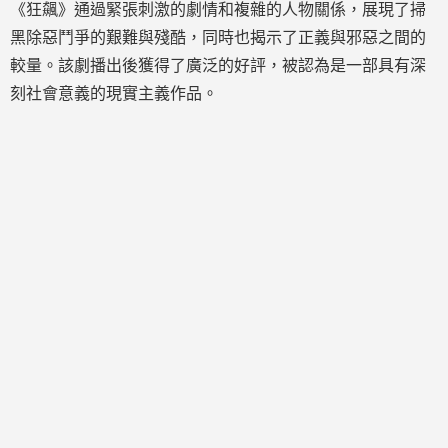
《狂飆》通過緊張刺激的劇情和複雜的人物關係，展現了掃
黑除惡鬥爭的艱難與殘酷，同時也揭示了正義與邪惡之間的
較量。該劇播出後獲得了廣泛的好評，被認為是一部具有深
刻社會意義的現實主義作品。