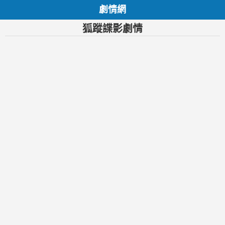
劇情網
狐蹤諜影劇情