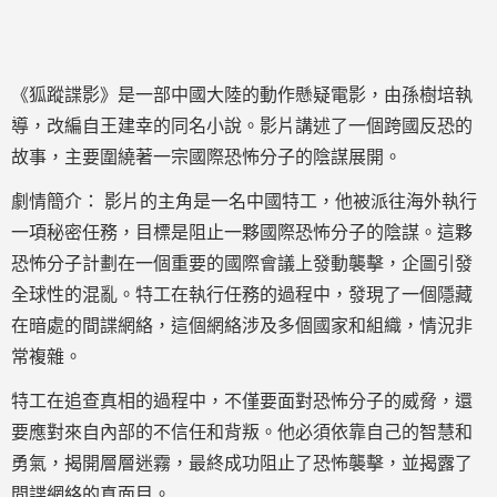
《狐蹤諜影》是一部中國大陸的動作懸疑電影，由孫樹培執
導，改編自王建幸的同名小說。影片講述了一個跨國反恐的
故事，主要圍繞著一宗國際恐怖分子的陰謀展開。
劇情簡介： 影片的主角是一名中國特工，他被派往海外執行
一項秘密任務，目標是阻止一夥國際恐怖分子的陰謀。這夥
恐怖分子計劃在一個重要的國際會議上發動襲擊，企圖引發
全球性的混亂。特工在執行任務的過程中，發現了一個隱藏
在暗處的間諜網絡，這個網絡涉及多個國家和組織，情況非
常複雜。
特工在追查真相的過程中，不僅要面對恐怖分子的威脅，還
要應對來自內部的不信任和背叛。他必須依靠自己的智慧和
勇氣，揭開層層迷霧，最終成功阻止了恐怖襲擊，並揭露了
間諜網絡的真面目。