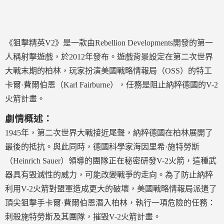
《狙擊精英V2》是一款由Rebellion Developments開發的第一
人稱射擊遊戲，於2012年發布。遊戲背景設定在第二次世界
大戰末期的柏林，玩家扮演美國戰略情報局（OSS）的特工
卡爾·費爾伯恩（Karl Fairburne），任務是阻止納粹德國的V-2
火箭計畫。
劇情概述：
1945年，第二次世界大戰接近尾聲，納粹德國在柏林展開了
最後的抵抗。與此同時，德國科學家海因里希·施特勞斯
（Heinrich Sauer）領導的團隊正在秘密研發V-2火箭，這種武
器具有毀滅性的威力，可能改變戰爭的走向。為了防止納粹
利用V-2火箭對盟軍造成更大的破壞，美國戰略情報局派遣了
頂尖狙擊手卡爾·費爾伯恩潛入柏林，執行一項危險的任務：
刺殺施特勞斯及其團隊，摧毀V-2火箭計畫。