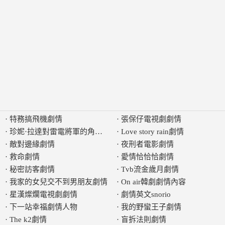
·
特務搞飛機劇情
·
張保仔電視劇劇情
·
珍妮·拉達對雷電將軍的角色劇情有何評論
·
Love story rain劇情
·
敵對邊緣劇情
·
夜刑者電影劇情
·
救命劇情
·
愛情恰恰恰劇情
·
秘密訪客劇情
·
Tvb流金歲月劇情
·
我家的女兒交不到男朋友劇情
·
On air韓劇劇情內容
·
星漢燦爛電視劇劇情
·
劇情英文snorio
·
下一站幸福劇情人物
·
我的野蠻王子劇情
·
The k2劇情
·
盲拆法則劇情