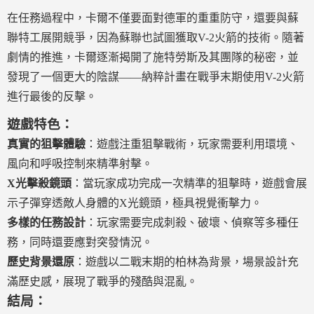
在任務過程中，卡爾不僅要面對德軍的重重防守，還要與蘇
聯特工展開競爭，因為蘇聯也試圖獲取V-2火箭的技術。隨著
劇情的推進，卡爾逐漸揭開了施特勞斯及其團隊的秘密，並
發現了一個更大的陰謀——納粹計畫在戰爭末期使用V-2火箭
進行最後的反擊。
遊戲特色：
真實的狙擊體驗
：遊戲注重狙擊戰術，玩家需要利用環境、
風向和呼吸控制來精準射擊。
X光擊殺鏡頭
：當玩家成功完成一次精準的狙擊時，遊戲會展
示子彈穿透敵人身體的X光鏡頭，極具視覺衝擊力。
多樣的任務設計
：玩家需要完成刺殺、破壞、偵察等多種任
務，同時還要應對突發情況。
歷史背景還原
：遊戲以二戰末期的柏林為背景，場景設計充
滿歷史感，展現了戰爭的殘酷與混亂。
結局：