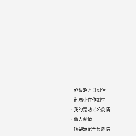
·
超級選秀日劇情
·
御赐小仵作劇情
·
我的蠢萌老公劇情
·
像人劇情
·
換樂無窮全集劇情