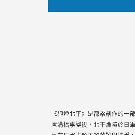
《狼煙北平》是都梁創作的一部
盧溝橋事變後，北平淪陷於日