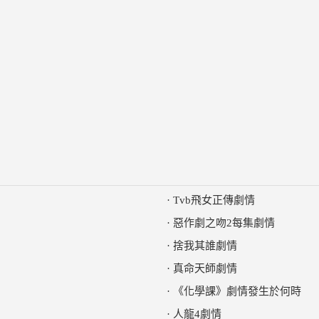
·
Tvb飛女正傳劇情
·
惡作劇之吻2每集劇情
·
捨我其誰劇情
·
真命天師劇情
·
《化學課》劇情發生於何時
·
人龍4劇情