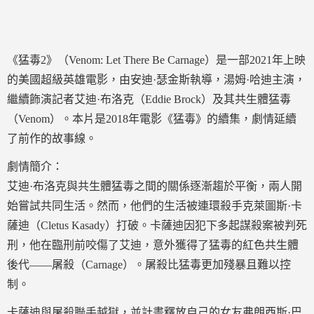
《猛毒2》（Venom: Let There Be Carnage）是一部2021年上映
的美國超級英雄電影，由安迪·瑟金斯執導，湯姆·哈迪主演，
繼續飾演記者艾迪·布洛克（Eddie Brock）及其共生體猛毒
（Venom）。本片是2018年電影《猛毒》的續集，劇情延續
了前作的故事線。
劇情簡介：
艾迪·布洛克與共生體猛毒之間的關係逐漸趨於平衡，兩人開
始嘗試共同生活。然而，他們的生活被連環殺手克萊圖斯·卡
薩迪（Cletus Kasady）打破。卡薩迪因犯下多起謀殺案被判死
刑，他在臨刑前咬傷了艾迪，意外獲得了猛毒的紅色共生體
後代——屠殺（Carnage）。屠殺比猛毒更加殘暴且難以控
制。
卡薩迪與屠殺聯手越獄，並計畫釋放自己的女友弗朗西斯·巴