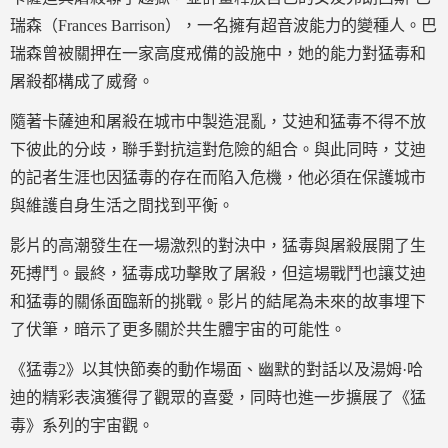
瑞森（Frances Barrison），一名擁有超音波能力的變種人。巴
瑞森曾被關押在一家高度戒備的設施中，她的能力對猛毒和
屠殺都構成了威脅。
隨著卡薩迪和屠殺在城市中製造混亂，艾迪和猛毒不得不放
下彼此的分歧，聯手對抗這對危險的組合。與此同時，艾迪
的記者生涯也因猛毒的存在而陷入危機，他必須在保護城市
與維護自身生活之間找到平衡。
影片的高潮發生在一場激烈的對決中，猛毒與屠殺展開了生
死搏鬥。最終，猛毒成功擊敗了屠殺，但這場戰鬥也讓艾迪
和猛毒的關係面臨新的挑戰。影片的結尾為未來的故事埋下
了伏筆，暗示了更多關於共生體宇宙的可能性。
《猛毒2》以其快節奏的動作場面、幽默的對話以及湯姆·哈
迪的精彩表演獲得了觀眾的喜愛，同時也進一步擴展了《猛
毒》系列的宇宙觀。