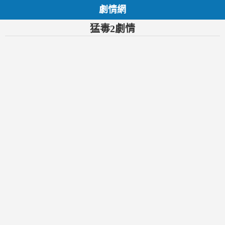
劇情網
猛毒2劇情