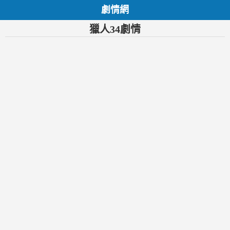
劇情網
獵人34劇情