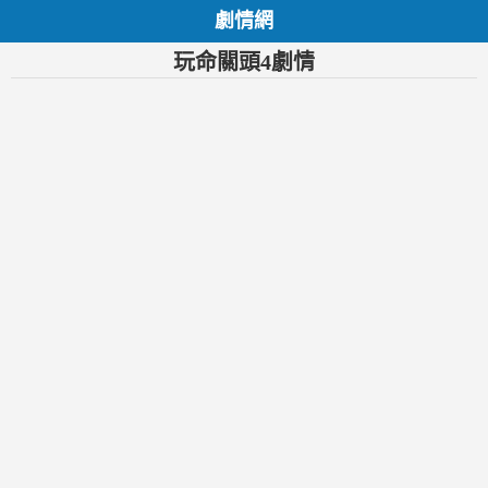
劇情網
玩命關頭4劇情