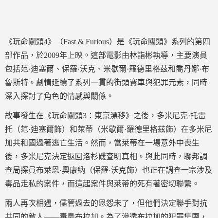
《玩命關頭4》（Fast & Furious）是《玩命關頭》系列的第四
部作品，於2009年上映。這部電影由林詣彬執導，主要演員
包括范·迪塞爾、保羅·沃克、米歇爾·羅德里格茲和喬丹娜·布
魯斯特。劇情延續了系列一貫的街頭賽車與犯罪元素，同時
深入探討了角色的情感與關係。
故事發生在《玩命關頭3：東京漂移》之後，多米尼克·托雷
托（范·迪塞爾飾）和萊蒂（米歇爾·羅德里格茲飾）在多米尼
加共和國過著逃亡生活。然而，當萊蒂在一場意外中喪生
後，多米尼克決定返回洛杉磯查明真相。與此同時，聯邦調
查局探員布萊恩·奧康納（保羅·沃克飾）也正在調查一宗涉及
毒品走私的案件，而這起案件與萊蒂的死有著密切聯繫。
兩人再次相遇，儘管過去的恩怨未了，但他們決定聯手對抗
共同的敵人——毒梟布拉加。為了滲透布拉加的犯罪集團，