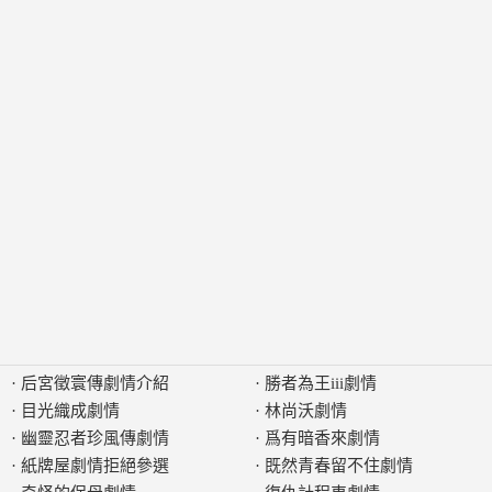
·
后宮徵寰傳劇情介紹
·
勝者為王iii劇情
·
目光織成劇情
·
林尚沃劇情
·
幽靈忍者珍風傳劇情
·
爲有暗香來劇情
·
紙牌屋劇情拒絕參選
·
既然青春留不住劇情