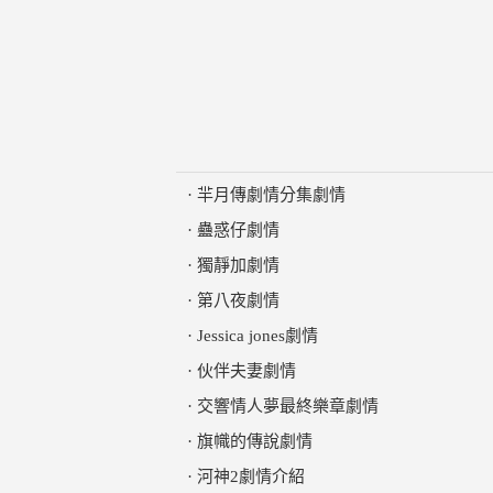
·
羋月傳劇情分集劇情
·
蠱惑仔劇情
·
獨靜加劇情
·
第八夜劇情
·
Jessica jones劇情
·
伙伴夫妻劇情
·
交響情人夢最終樂章劇情
·
旗幟的傳說劇情
·
河神2劇情介紹