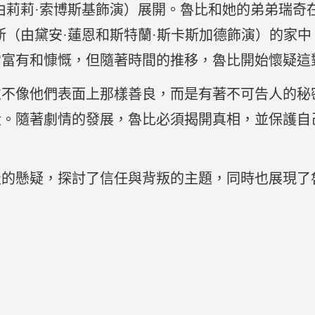
由莉莉·索博斯基飾演）展開。魯比和她的弟弟瑞奇
斯（由黛安·蓮恩和斯特蘭·斯卡斯加德飾演）的家
常富有和慷慨，但隨著時間的推移，魯比開始懷疑這
並不像他們表面上那樣善良，而是有著不可告人的秘
殺。隨著劇情的發展，魯比必須揭開真相，並保護自
級的懸疑，探討了信任與背叛的主題，同時也展現了