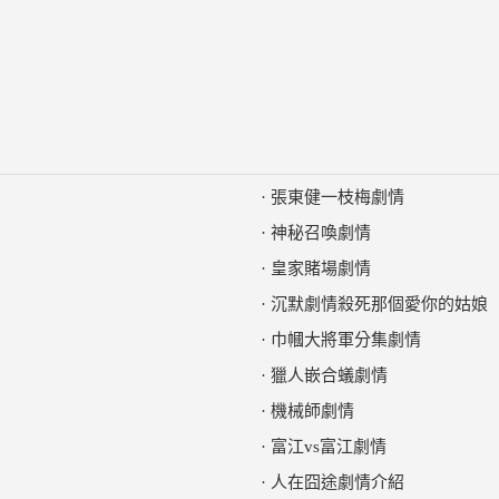
·
張東健一枝梅劇情
·
神秘召喚劇情
·
皇家賭場劇情
·
沉默劇情殺死那個愛你的姑娘
·
巾幗大將軍分集劇情
·
獵人嵌合蟻劇情
·
機械師劇情
·
富江vs富江劇情
·
人在囧途劇情介紹