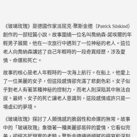
《玻璃玫瑰》是德國作家派屈克·聚斯金德（Patrick Süskind）
創作的一部短篇小說。故事圍繞一位名叫喬納森·諾埃爾的年
輕男子展開，他在一次旅行中遇到了一位神秘的老人。這位
老人向喬納森講述了自己年輕時的一段奇異經歷，涉及愛
情、命運和死亡。
故事的核心是老人年輕時的一次海上航行。在船上，他愛上
了一位美麗的女子，但這段感情卻充滿了悲劇色彩。女子似
乎對老人有著某種神秘的控制力，而老人則深陷其中無法自
拔。最終，女子的死亡讓老人意識到，這段感情或許只是一
場虛幻的夢境。
《玻璃玫瑰》探討了人類情感的脆弱性和命運的無常。故事
中的「玻璃玫瑰」象徵著一種美麗卻易碎的愛情，它看似完
美，卻經不起現實的考驗。聚斯金德通過細膩的描寫和深刻