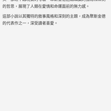
的哲思，展現了人類在愛情和命運面前的無力感。
這部小說以其獨特的敘事風格和深刻的主題，成為聚斯金德
的代表作之一，深受讀者喜愛。