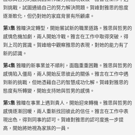
到挑戰，試圖通過自己的努力解決問題。賀峰對雅思的態度
逐漸軟化，但仍對她的家庭背景有所顧慮。
第3集
雅瞳決定轉型，開始嘗試新的職業道路。雅思與哲男的
感情危機加劇，兩人開始冷戰。雅言在工作中取得突破，得
到上司的賞識。賀峰暗中觀察雅思的表現，對她的能力有了
新的認識。
第4集
雅瞳的新事業並不順利，面臨重重困難。雅思與哲男的
感情陷入僵局，兩人開始反思彼此的關係。雅言在工作中遇
到新的挑戰，但她憑藉自己的智慧成功化解。賀峰對雅思的
態度有所轉變，開始支持她與哲男的感情。
第5集
雅瞳在事業上遇到貴人，開始迎來轉機。雅思與哲男的
感情逐漸回暖，兩人重新找回彼此的信任。雅言在工作中表
現出色，得到同事的認可。賀峰對雅思的認可度進一步提
高，開始將她視為家族的一員。