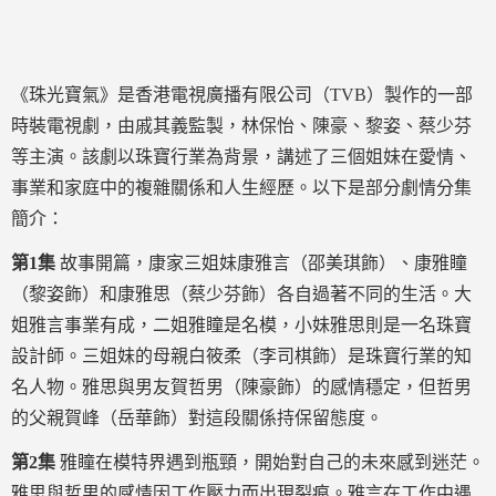
《珠光寶氣》是香港電視廣播有限公司（TVB）製作的一部
時裝電視劇，由戚其義監製，林保怡、陳豪、黎姿、蔡少芬
等主演。該劇以珠寶行業為背景，講述了三個姐妹在愛情、
事業和家庭中的複雜關係和人生經歷。以下是部分劇情分集
簡介：
第1集
故事開篇，康家三姐妹康雅言（邵美琪飾）、康雅瞳
（黎姿飾）和康雅思（蔡少芬飾）各自過著不同的生活。大
姐雅言事業有成，二姐雅瞳是名模，小妹雅思則是一名珠寶
設計師。三姐妹的母親白筱柔（李司棋飾）是珠寶行業的知
名人物。雅思與男友賀哲男（陳豪飾）的感情穩定，但哲男
的父親賀峰（岳華飾）對這段關係持保留態度。
第2集
雅瞳在模特界遇到瓶頸，開始對自己的未來感到迷茫。
雅思與哲男的感情因工作壓力而出現裂痕。雅言在工作中遇