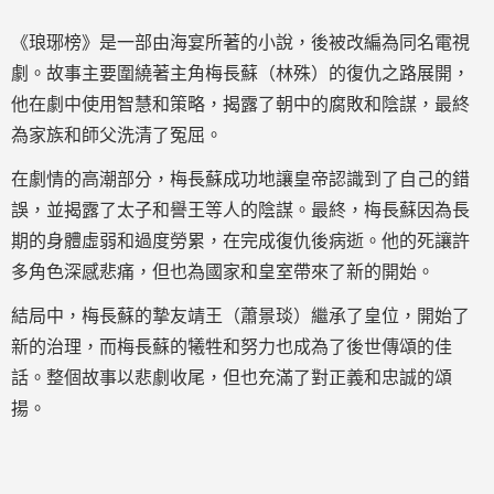
《琅琊榜》是一部由海宴所著的小說，後被改編為同名電視
劇。故事主要圍繞著主角梅長蘇（林殊）的復仇之路展開，
他在劇中使用智慧和策略，揭露了朝中的腐敗和陰謀，最終
為家族和師父洗清了冤屈。
在劇情的高潮部分，梅長蘇成功地讓皇帝認識到了自己的錯
誤，並揭露了太子和譽王等人的陰謀。最終，梅長蘇因為長
期的身體虛弱和過度勞累，在完成復仇後病逝。他的死讓許
多角色深感悲痛，但也為國家和皇室帶來了新的開始。
結局中，梅長蘇的摯友靖王（蕭景琰）繼承了皇位，開始了
新的治理，而梅長蘇的犧牲和努力也成為了後世傳頌的佳
話。整個故事以悲劇收尾，但也充滿了對正義和忠誠的頌
揚。