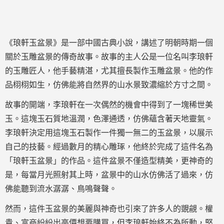
《琅軒玉盆景》是一部中國古典小說，講述了明朝時期一個
關於玉雕盆景的傳奇故事。故事的主人公是一位名叫李琅軒
的玉雕匠人，他手藝精湛，尤其擅長製作玉雕盆景。他的作
品栩栩如生，仿佛能將自然界的山水景致濃縮於方寸之間。
故事的開端，李琅軒在一次偶然的機會中得到了一塊稀世美
玉。這塊玉石質地溫潤，色澤通透，仿佛蘊含著天地靈氣。
李琅軒決定用這塊玉石製作一件獨一無二的玉盆景，以展示
自己的技藝。經過數月的精心雕琢，他終於完成了這件名為
「琅軒玉盆景」的作品。這件盆景不僅造型精美，更神奇的
是，每當月光照射其上時，盆景中的山水仿佛活了過來，仿
佛能聽到流水潺潺、鳥鳴聲聲。
然而，這件玉盆景的美麗與神奇也引來了許多人的覬覦。權
貴、富商紛紛出高價想要購買，但李琅軒始終不為所動，堅