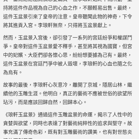
持將這件作品視為自己的心血之作，不願輕易出售。最終，
這件玉盆景引來了皇帝的注意。皇帝聽聞此物的神奇，下令
將其進貢入宮。李琅軒無奈，只得將玉盆景獻上。
然而，玉盆景入宮後，卻引發了一系列的宮廷紛爭和權謀鬥
爭。皇帝對這件玉盆景愛不釋手，甚至將其視為國寶，但宮
中的妃嬪、大臣們卻各懷心思，紛紛想要據為己有。最終，
這件玉盆景在宮廷鬥爭中被人毀壞，李琅軒的心血也隨之化
為烏有。
故事的最後，李琅軒心灰意冷，離開了京城，隱居山林，繼
續他的玉雕生涯。他明白，真正的藝術不應被世俗的欲望所
玷污，而是應該回歸自然，回歸本心。
《琅軒玉盆景》通過這件玉雕盆景的命運，揭示了人性中的
貪婪與欲望，同時也表達了對藝術純粹性的追求與堅守。故
事充滿了傳奇色彩，既有對玉雕藝術的讚美，也有對世態炎