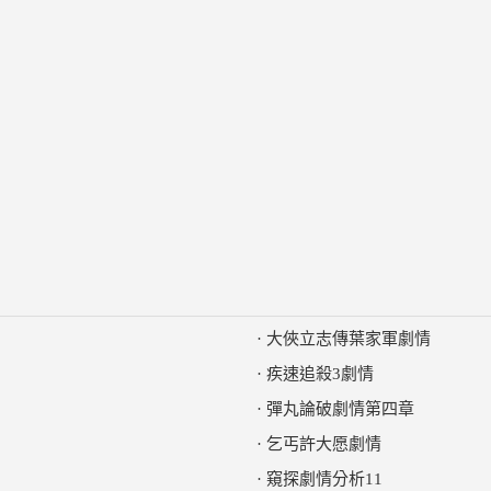
·
大俠立志傳葉家軍劇情
·
疾速追殺3劇情
·
彈丸論破劇情第四章
·
乞丐許大愿劇情
·
窺探劇情分析11