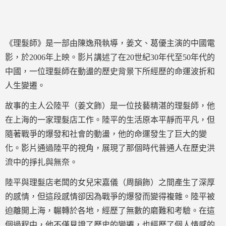
《理髮師》是一部由陳逸飛執導，姜文、葛優主演的中國電
影，於2006年上映。影片講述了在20世紀30年代至50年代的
中國，一位理髮師在動盪的歷史背景下所經歷的命運波折和
人生變遷。
故事的主人公陸平（姜文飾）是一位技藝精湛的理髮師，他
在上海的一家理髮店工作。陸平的生活原本平靜而平凡，但
隨著戰爭的爆發和社會的動盪，他的命運發生了巨大的變
化。影片通過陸平的視角，展現了那個時代普通人在歷史洪
流中的掙扎與無奈。
陸平與理髮店老闆的女兒宋嘉儀（周韻飾）之間產生了深厚
的感情，但這段感情卻因為戰爭的爆發而變得複雜。陸平被
迫離開上海，輾轉於各地，經歷了無數的磨難和考驗。在這
個過程中，他不僅見證了歷史的變遷，也經歷了個人情感的