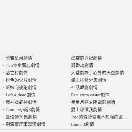
·
曉若星河劇情
·
星空奇遇記劇情
·
Tvb步步驚心劇情
·
凝香劫劇情
·
嗜亡村劇情
·
大愛劇場手心外的天空劇情
·
绯色的欠片劇情
·
熱血狂籃分集劇情
·
新娘向後跑劇情
·
神話韓劇劇情
·
Left 4 dead劇情
·
Fate extra caster劇情
·
戰神女武神劇情
·
星星月亮太陽電影劇情
·
Gamers小說8劇情
·
愛上哪個我劇情
·
甄環傳76集劇情
·
Jojo的奇妙冒險不知恥的紫煙
·
劉雪華煙雨濛濛劇情
·
Linda 3劇情