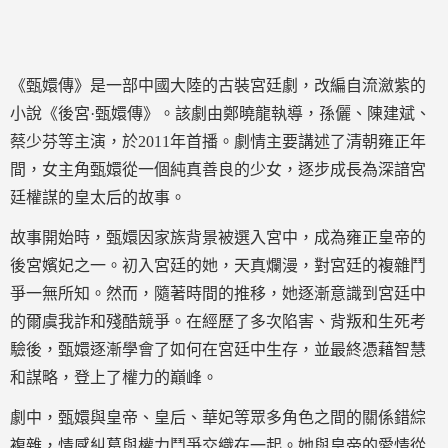
《甄嬛傳》是一部中國大陸的古裝宮廷劇，改編自流瀲紫的
小說《後宮·甄嬛傳》。該劇由鄭曉龍執導，孫儷、陳建斌、
蔡少芬等主演，於2011年首播。劇情主要講述了清朝雍正年
間，女主角甄嬛從一個純真善良的少女，逐步成長為深諳宮
廷權謀的皇太后的故事。
故事開始時，甄嬛因家族背景被選入宮中，成為雍正皇帝的
後宮嬪妃之一。初入宮廷的她，天真爛漫，對宮廷的複雜鬥
爭一無所知。然而，隨著時間的推移，她逐漸意識到宮廷中
的爾虞我詐和殘酷競爭。在經歷了多次陷害、背叛和生死考
驗後，甄嬛逐漸學會了如何在宮廷中生存，並最終憑藉智慧
和謀略，登上了權力的巔峰。
劇中，甄嬛與皇帝、皇后、華妃等眾多角色之間的關係錯綜
複雜，情感糾葛與權力鬥爭交織在一起。她與皇帝的愛情從