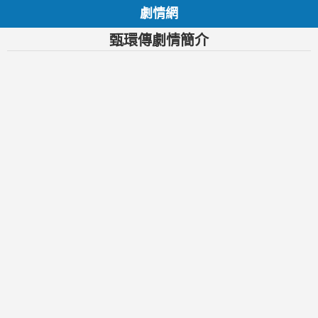
劇情網
甄環傳劇情簡介