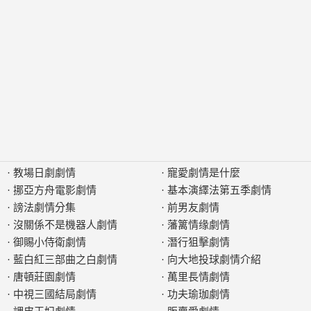
·
教場日劇劇情
·
寵愛劇情是什麼
·
挪亞方舟電影劇情
·
基本演繹法第五季劇情
·
謗法劇情分集
·
前男友劇情
·
沒關係不是機器人劇情
·
藩篱情缘劇情
·
御賜小侍衛劇情
·
潛行狙擊劇情
·
藍白紅三部曲之白劇情
·
向大地投球劇情介紹
·
唐頓莊園劇情
·
萬里長情劇情
·
中視三國結局劇情
·
功夫瑜珈劇情