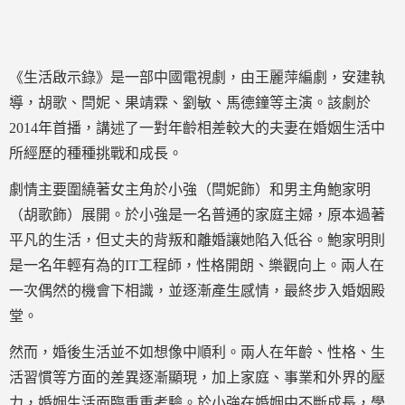
《生活啟示錄》是一部中國電視劇，由王麗萍編劇，安建執
導，胡歌、閆妮、果靖霖、劉敏、馬德鐘等主演。該劇於
2014年首播，講述了一對年齡相差較大的夫妻在婚姻生活中
所經歷的種種挑戰和成長。
劇情主要圍繞著女主角於小強（閆妮飾）和男主角鮑家明
（胡歌飾）展開。於小強是一名普通的家庭主婦，原本過著
平凡的生活，但丈夫的背叛和離婚讓她陷入低谷。鮑家明則
是一名年輕有為的IT工程師，性格開朗、樂觀向上。兩人在
一次偶然的機會下相識，並逐漸產生感情，最終步入婚姻殿
堂。
然而，婚後生活並不如想像中順利。兩人在年齡、性格、生
活習慣等方面的差異逐漸顯現，加上家庭、事業和外界的壓
力，婚姻生活面臨重重考驗。於小強在婚姻中不斷成長，學