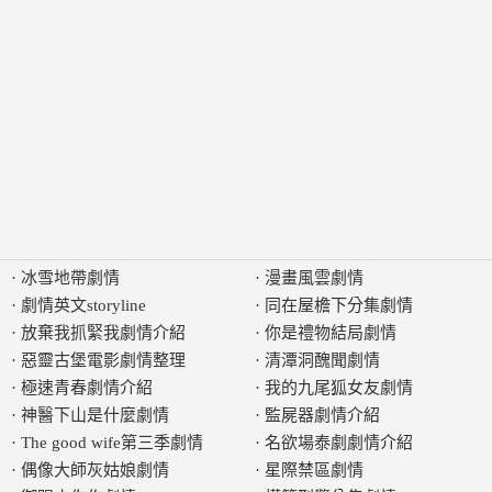
·
冰雪地帶劇情
·
漫畫風雲劇情
·
劇情英文storyline
·
同在屋檐下分集劇情
·
放棄我抓緊我劇情介紹
·
你是禮物結局劇情
·
惡靈古堡電影劇情整理
·
清潭洞醜聞劇情
·
極速青春劇情介紹
·
我的九尾狐女友劇情
·
神醫下山是什麼劇情
·
監屍器劇情介紹
·
The good wife第三季劇情
·
名欲場泰劇劇情介紹
·
偶像大師灰姑娘劇情
·
星際禁區劇情