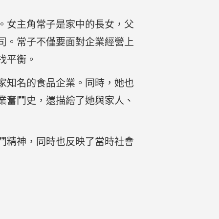
期。女主角常子是家中的長女，父
司。常子不僅要面對企業經營上
找平衡。
家知名的食品企業。同時，她也
業奮鬥史，還描繪了她與家人、
鬥精神，同時也反映了當時社會