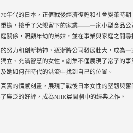
代至70年代的日本，正值戰後經濟復甦和社會變革時
的重擔，接手了父親留下的家業——一家小型食品公
家庭關係，照顧年幼的弟妹，並在事業與家庭之間尋
己的努力和創新精神，逐漸將公司發展壯大，成為一
、獨立、充滿智慧的女性。劇集不僅展現了常子的事
以及她如何在時代的洪流中找到自己的位置。
和真實的情感刻畫，展現了戰後日本女性的堅韌與奮
了廣泛的好評，成為NHK晨間劇中的經典之作。