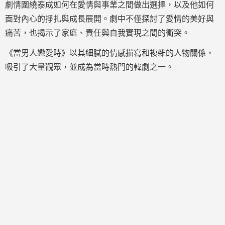
劇情圍繞泰成如何在愛情與事業之間做出選擇，以及他如何
面對內心的掙扎與成長展開。劇中不僅探討了愛情的美好與
痛苦，也揭示了家庭、責任與自我實現之間的衝突。
《當男人戀愛時》以其細膩的情感描寫和複雜的人物關係，
吸引了大量觀眾，並成為當時熱門的韓劇之一。