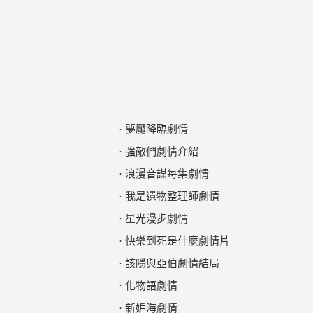
·
夢魘降臨劇情
·
強敵們劇情介紹
·
浪漫音謀每集劇情
·
我是遺物整理師劇情
·
星光漫步劇情
·
快樂到死是什麼劇情片
·
該隱與亞伯劇情結局
·
化物語劇情
·
新妒海劇情