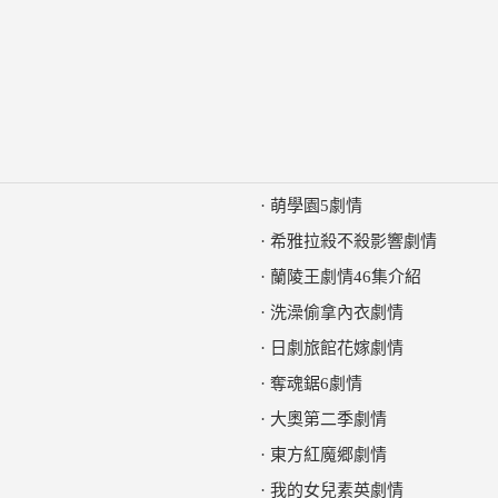
·
萌學園5劇情
·
希雅拉殺不殺影響劇情
·
蘭陵王劇情46集介紹
·
洗澡偷拿內衣劇情
·
日劇旅館花嫁劇情
·
奪魂鋸6劇情
·
大奧第二季劇情
·
東方紅魔郷劇情
·
我的女兒素英劇情