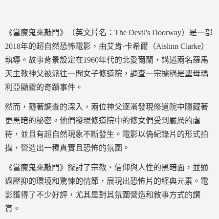
《當魔鬼來敲門》（英文片名：The Devil's Doorway）是一部
2018年的超自然恐怖電影，由艾肯·卡希爾（Aislinn Clarke）
執導。故事背景設定在1960年代的北愛爾蘭，講述兩名羅馬
天主教神父被派往一間女子修道院，調查一宗據稱是聖母瑪
利亞顯靈的奇蹟事件。
然而，隨著調查的深入，兩位神父逐漸發現修道院中隱藏著
更黑暗的秘密。他們發現修道院中的修女們受到嚴厲的虐
待，並且有超自然現象不斷發生。電影以偽紀錄片的形式拍
攝，營造出一種真實且恐怖的氛圍。
《當魔鬼來敲門》探討了宗教、信仰與人性的黑暗面，並通
過壓抑的環境和驚悚的情節，展現出恐怖片的經典元素。電
影獲得了不少好評，尤其是對其氛圍營造和敘事方式的讚
賞。