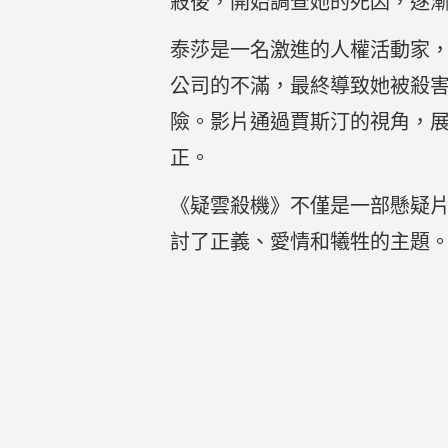
殺後，開始調查她的死因，逐
泰莎是一名激進的人權活動家
公司的不滿，最終導致她被殺
險。影片通過賈斯汀的視角，
正。
《疑雲殺機》不僅是一部懸疑
討了正義、愛情和犧牲的主題。