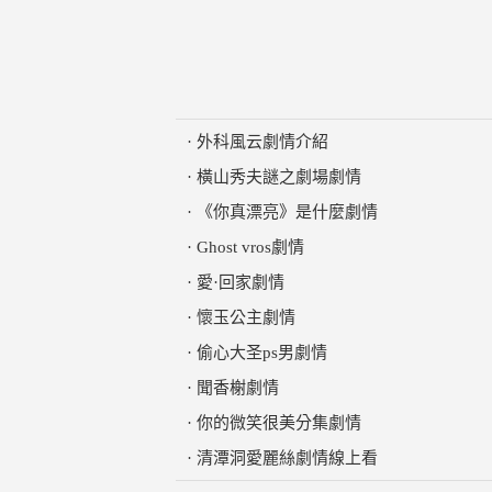
·
外科風云劇情介紹
·
橫山秀夫謎之劇場劇情
·
《你真漂亮》是什麼劇情
·
Ghost vros劇情
·
愛·回家劇情
·
懷玉公主劇情
·
偷心大圣ps男劇情
·
聞香榭劇情
·
你的微笑很美分集劇情
·
清潭洞愛麗絲劇情線上看