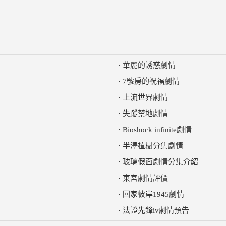
·
華麗的誘惑劇情
·
7號房的祝福劇情
·
上流世界劇情
·
失蹤禁地劇情
·
Bioshock infinite劇情
·
半澤植樹分集劇情
·
玻璃假面劇情分集介紹
·
東宮劇情評價
·
回家彼岸1945劇情
·
法證先鋒iv劇情預告