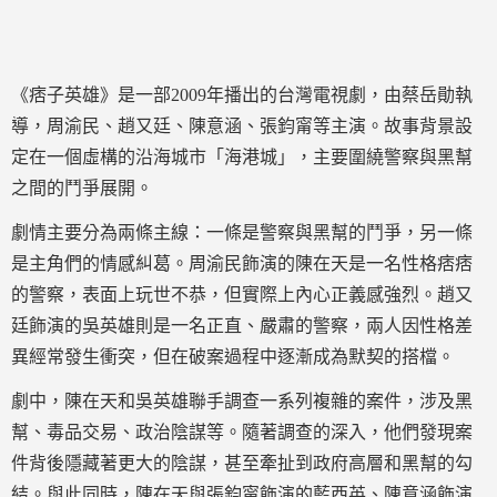
《痞子英雄》是一部2009年播出的台灣電視劇，由蔡岳勛執
導，周渝民、趙又廷、陳意涵、張鈞甯等主演。故事背景設
定在一個虛構的沿海城市「海港城」，主要圍繞警察與黑幫
之間的鬥爭展開。
劇情主要分為兩條主線：一條是警察與黑幫的鬥爭，另一條
是主角們的情感糾葛。周渝民飾演的陳在天是一名性格痞痞
的警察，表面上玩世不恭，但實際上內心正義感強烈。趙又
廷飾演的吳英雄則是一名正直、嚴肅的警察，兩人因性格差
異經常發生衝突，但在破案過程中逐漸成為默契的搭檔。
劇中，陳在天和吳英雄聯手調查一系列複雜的案件，涉及黑
幫、毒品交易、政治陰謀等。隨著調查的深入，他們發現案
件背後隱藏著更大的陰謀，甚至牽扯到政府高層和黑幫的勾
結。與此同時，陳在天與張鈞甯飾演的藍西英、陳意涵飾演