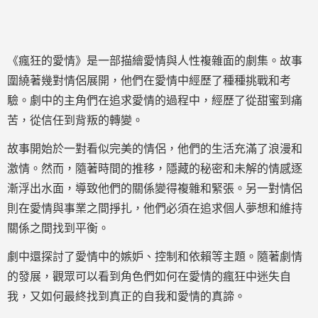
《瘋狂的愛情》是一部描繪愛情與人性複雜面的劇集。故事
圍繞著幾對情侶展開，他們在愛情中經歷了種種挑戰和考
驗。劇中的主角們在追求愛情的過程中，經歷了從甜蜜到痛
苦，從信任到背叛的轉變。
故事開始於一對看似完美的情侶，他們的生活充滿了浪漫和
激情。然而，隨著時間的推移，隱藏的秘密和未解的情感逐
漸浮出水面，導致他們的關係變得複雜和緊張。另一對情侶
則在愛情與事業之間掙扎，他們必須在追求個人夢想和維持
關係之間找到平衡。
劇中還探討了愛情中的嫉妒、控制和依賴等主題。隨著劇情
的發展，觀眾可以看到角色們如何在愛情的瘋狂中迷失自
我，又如何最終找到真正的自我和愛情的真諦。