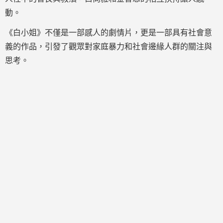
動。
《白小姐》不僅是一部感人的劇情片，更是一部具有社會意
義的作品，引發了觀眾對家庭暴力和社會邊緣人群的關注與
思考。