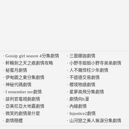
·
Gossip girl season 4分集劇情
·
三面娜迦劇情
·
軒轅劍之天之痕劇情攻略
·
小野寺姐姐小野寺弟弟劇情
·
秘蜜月劇情
·
人不飆悍枉少年劇情
·
伊甸園之東分集劇情
·
不道德交易劇情
·
神秘代碼劇情
·
櫻境物語劇情
·
I remember mv劇情
·
星夢高飛分集劇情
·
談判官電視劇劇情
·
劇情向h漫
·
亞美尼亞大地震劇情
·
內線劇情
·
微笑的劇情是什麼
·
Injustice2劇情
·
劇情簡體
·
山河戀之美人無淚分集劇情