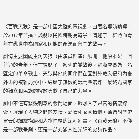
《百戰天狼》是一部中國大陸的電視劇，由著名導演執導，
於2017年首播。該劇以民國時期為背景，講述了一群熱血青
年在亂世中為國家和民族的命運而奮鬥的故事。
劇情主要圍繞主角天狼（由演員飾演）展開，他原本是一個
普通的青年，但在經歷了一系列的變故後，逐漸成長為一名
堅定的革命戰士。天狼與他的同伴們在面對外敵入侵和內憂
外患的複雜局勢中，經歷了無數的戰鬥與磨難，最終為國家
的獨立和民族的解放貢獻了自己的力量。
劇中不僅有緊張刺激的戰鬥場面，還融入了豐富的情感線
索，展現了人物之間的友情、愛情和家國情懷。通過對歷史
背景的細緻描繪和人物性格的深刻刻畫，《百戰天狼》不僅
是一部戰爭劇，更是一部充滿人性光輝的史詩作品。