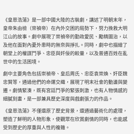
《皇恩浩蕩》是一部中國大陸的古裝劇，講述了明朝末年，
皇帝朱由檢（崇禎帝）在內外交困的局勢下，努力挽救大明
江山的故事。劇中展現了崇禎帝的勤政愛民、勵精圖治，以
及他在面對內憂外患時的無奈與掙扎。同時，劇中也描繪了
朝堂上的權謀鬥爭、忠臣與奸佞的較量，以及普通百姓在亂
世中的生活困境。
劇中主要角色包括崇禎帝、皇后周氏、忠臣袁崇煥、奸臣魏
忠賢等，通過他們的命運交織，展現了明末社會的動盪與變
遷。劇情緊湊，既有宮廷鬥爭的緊張刺激，也有人物情感的
細膩刻畫，是一部兼具歷史深度與戲劇張力的作品。
《皇恩浩蕩》不僅還原了歷史背景，還通過藝術化的處理，
塑造了鮮明的人物形象，使觀眾在欣賞劇情的同時，也能感
受到歷史的厚重與人性的複雜。