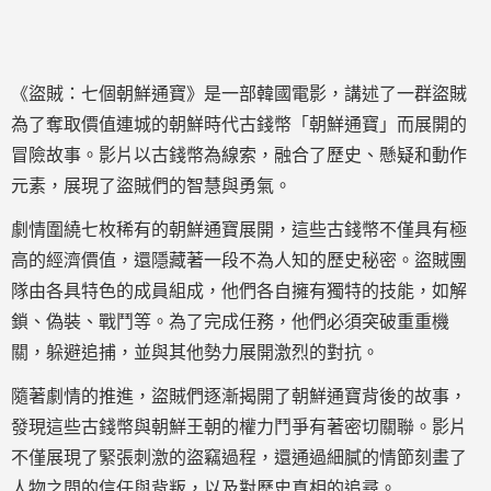
《盜賊：七個朝鮮通寶》是一部韓國電影，講述了一群盜賊
為了奪取價值連城的朝鮮時代古錢幣「朝鮮通寶」而展開的
冒險故事。影片以古錢幣為線索，融合了歷史、懸疑和動作
元素，展現了盜賊們的智慧與勇氣。
劇情圍繞七枚稀有的朝鮮通寶展開，這些古錢幣不僅具有極
高的經濟價值，還隱藏著一段不為人知的歷史秘密。盜賊團
隊由各具特色的成員組成，他們各自擁有獨特的技能，如解
鎖、偽裝、戰鬥等。為了完成任務，他們必須突破重重機
關，躲避追捕，並與其他勢力展開激烈的對抗。
隨著劇情的推進，盜賊們逐漸揭開了朝鮮通寶背後的故事，
發現這些古錢幣與朝鮮王朝的權力鬥爭有著密切關聯。影片
不僅展現了緊張刺激的盜竊過程，還通過細膩的情節刻畫了
人物之間的信任與背叛，以及對歷史真相的追尋。