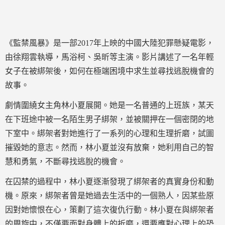
《監禁風暴》是一部2017年上映的中國大陸犯罪懸疑電影，
由徐翔雲執導，馬浴柯、吳昕等主演。影片講述了一名年輕
女子在被綁架後，如何在極端困境中求生並尋找逃脫機會的
故事。
劇情圍繞女主角林小夏展開。她是一名普通的上班族，某天
在下班途中被一名陌生男子綁架，並被關押在一個密閉的地
下室中。綁架者對她進行了一系列的心理和生理折磨，試圖
摧毀她的意志。然而，林小夏並沒有放棄，她利用自己的智
慧和勇氣，不斷尋找逃脫的機會。
在囚禁的過程中，林小夏逐漸發現了綁架者的真實身份和動
機。原來，綁架者曾是她過去生活中的一個熟人，因某些原
因對她懷恨在心，策劃了這次復仇行動。林小夏在與綁架者
的周旋中，不僅要面對身體上的折磨，還要應對心理上的恐