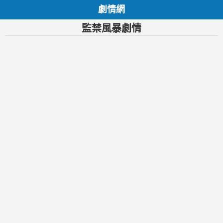
劇情網
監禁風暴劇情