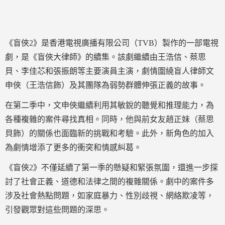
《盲俠2》是香港電視廣播有限公司（TVB）製作的一部電視
劇，是《盲俠大律師》的續集。該劇繼續由王浩信、蔡思
貝、李佳芯和張振朗等主要演員主演，劇情圍繞盲人律師文
申俠（王浩信飾）及其團隊為弱勢群體伸張正義的故事。
在第二季中，文申俠繼續利用其敏銳的聽覺和推理能力，為
各種複雜的案件尋找真相。同時，他與前女友趙正妹（蔡思
貝飾）的關係也面臨新的挑戰和考驗。此外，新角色的加入
為劇情增添了更多的衝突和情感糾葛。
《盲俠2》不僅延續了第一季的懸疑和緊張氛圍，還進一步探
討了社會正義、道德和法律之間的複雜關係。劇中的案件多
涉及社會熱點問題，如家庭暴力、性別歧視、網絡欺凌等，
引發觀眾對這些問題的深思。