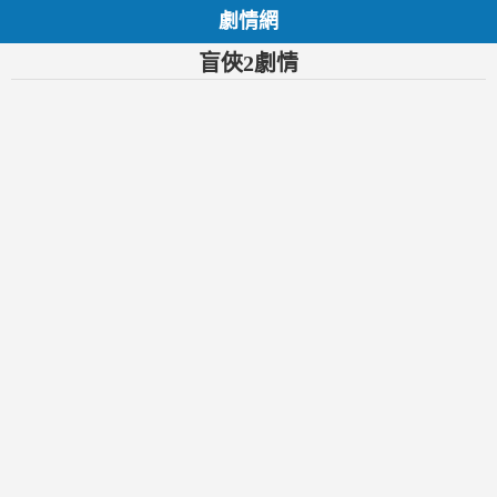
劇情網
盲俠2劇情