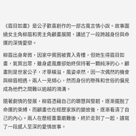
《眉目如畫》是公子歡喜創作的一部古風言情小說。故事圍
繞女主角柳眉和男主角顧畫展開，講述了一段跨越身份與命
運的深情愛戀。
柳眉出身卑微，因家中貧困被賣入青樓，但她生得眉目如
畫，氣質出眾，雖身處風塵卻始終保持著一顆純淨的心。顧
畫則是世家公子，才華橫溢，風姿卓然，因一次偶然的機會
與柳眉相遇。兩人一見傾心，然而身份的懸殊和世俗的偏見
成為他們之間難以逾越的鴻溝。
隨著劇情的發展，柳眉憑藉自己的聰慧與堅韌，逐漸擺脫了
命運的束縛，而顧畫也在經歷家族的變故後，逐漸看清了自
己的內心。兩人在歷經重重磨難後，終於走到了一起，譜寫
了一段感人至深的愛情故事。