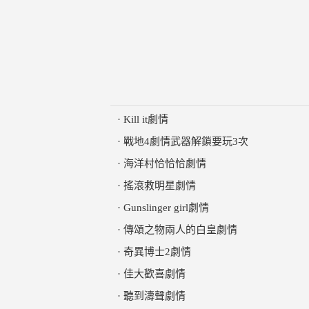
·
Kill it劇情
·
戰地4劇情武器解鎖要玩3次
·
海洋村恰恰恰劇情
·
搖滾救明星劇情
·
Gunslinger girl劇情
·
傳頌之物兩人的白皇劇情
·
奇異博士2劇情
·
佳大歡喜劇情
·
聽到濤聲劇情