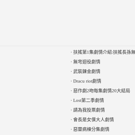
·
扶搖第1集劇情介紹:扶搖長孫
·
無穹迴役劇情
·
武裝鍊金劇情
·
Dracu riot劇情
·
惡作劇2吻每集劇情20大結局
·
Lost第二季劇情
·
請為我投票劇情
·
會長是女僕大人劇情
·
惡靈病棟分集劇情