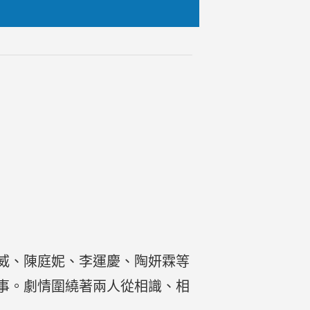
宇威、陳庭妮、李運慶、陶妍霖等
事。劇情圍繞著兩人從相識、相