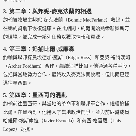
3.
第二章：與邦妮·麥克法蘭的相遇
約翰被牧場主邦妮·麥克法蘭（Bonnie MacFarlane）救起，並
在她的幫助下恢復健康。在此期間，約翰開始熟悉新奧斯汀
的環境，並完成一系列任務以獲取情報和資源。
4.
第三章：追捕比爾·威廉森
約翰與聯邦探員埃德加·羅斯（Edgar Ross）和亞契·福特漢姆
（Archer Fordham）合作，繼續追捕比爾。他通過各種手段，
包括與當地勢力合作，最終攻入麥克法蘭牧場，但比爾已經
逃往墨西哥。
5.
第四章：墨西哥的混亂
約翰前往墨西哥，與當地的革命軍和聯邦軍合作，繼續追捕
比爾。在墨西哥，他捲入了當地政治鬥爭，並與前匪幫成員
哈維爾·埃斯庫拉（Javier Escuella）和荷西·格雷羅（Luis
Lopez）對抗。