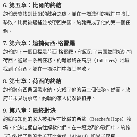
6.
第五章：比爾的終結
約翰最終找到比爾的藏身之處，並在一場激烈的戰鬥中將其
擊敗。比爾被逮捕並被帶回美國，約翰完成了他的第一個任
務。
7.
第六章：追捕荷西·格雷羅
約翰的下一個目標是荷西·格雷羅，他回到了美國並開始追捕
荷西。通過一系列任務，約翰最終在高原（Tall Trees）地區
找到了荷西，並在一場決鬥中將其擊敗。
8.
第七章：荷西的終結
約翰將荷西帶回黑水鎮，完成了他的第二個任務。然而，政
府並未兌現承諾，約翰的家人仍然被扣押。
9.
第八章：最終對決
約翰得知他的家人被扣留在比徹的希望（Beecher's Hope）牧
場，他決定獨自前往解救他們。在一場激烈的戰鬥中，約翰
成功救出了他的妻子艾比蓋爾（Abigail）和兒子傑克