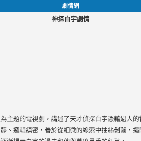
劇情網
神探白宇劇情
理為主題的電視劇，講述了天才偵探白宇憑藉過人的
冷靜、邏輯縝密，善於從細微的線索中抽絲剝繭，揭