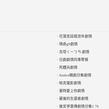
·
花落宮廷錯流年劇情
·
瑪奇g9劇情
·
吉塔ㄑㄧㄅㄢ.劇情
·
日劇劇情同事聚餐
·
死體兵劇情
·
Justice韓劇分集劇情
·
帕克電影劇情
·
童時愛上你劇情
·
最後的生還者劇情
·
後宮爭寰傳劇情分集1 76