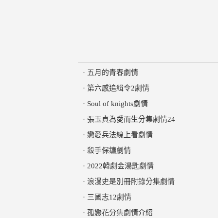
·
五月的青春劇情
·
第六感追緝令2劇情
·
Soul of knights劇情
·
張玉貞為愛而生分集劇情24
·
戀愛兵法線上看劇情
·
殺手保鑣劇情
·
2022韓劇金湯匙劇情
·
浪漫史是別冊附錄分集劇情
·
三國志12劇情
·
孤戀花分集劇情介紹