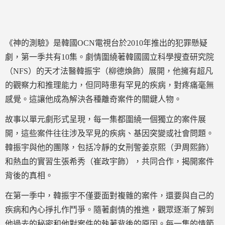
《神的測驗》是韓國OCN電視台於2010年推出的犯罪懸疑
劇，第一季共有10集。劇情圍繞著韓國國立科學搜查研究院
（NFS）的天才法醫韓振宇（柳德煥飾）展開，他擁有超凡
的觀察力和推理能力，但同時患有罕見的疾病，對疼痛毫無
感覺。這讓他成為解決各種離奇案件的關鍵人物。
故事以單元劇形式呈現，每一集都圍繞一個獨立的案件展
開，這些案件往往涉及罕見的疾病、基因突變或社會問題。
韓振宇與他的團隊，包括冷靜的女刑警姜京熙（尹周熙飾）
和熱血的實習生張希秀（崔政宇飾），共同合作，揭開案件
背後的真相。
在第一季中，韓振宇不僅要面對複雜的案件，還要與自己的
疾病和內心掙扎作鬥爭。隨著劇情的推進，觀眾逐漸了解到
他過去的秘密和他對案件的執著背後的原因。每一集的情節