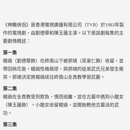
《神鵰俠侶》是香港電視廣播有限公司（TVB）於1983年製
作的電視劇，由劉德華和陳玉蓮主演。以下是該劇每集的主
要劇情概述：
第一集
楊過（劉德華飾）在終南山下被郭靖（梁家仁飾）收留，並
帶回桃花島。楊過性格叛逆，與郭靖的徒弟武氏兄弟發生衝
突。郭靖決定將楊過送往終南山全真教學習武藝。
第二集
楊過在全真教受到欺負，憤而逃離，並在古墓中遇到小龍女
（陳玉蓮飾）。小龍女收留楊過，並開始教他古墓派的武
功。
第三集