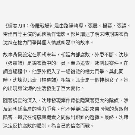
《繡春刀II：修羅戰場》是由路陽執導，張震、楊冪、張譯、
雷佳音等主演的武俠動作電影。影片講述了明末時期錦衣衛
沈煉在權力鬥爭與個人情感糾葛中的故事。
故事背景設定在明朝末年，朝廷內部腐敗，外患不斷。沈煉
（張震飾）是錦衣衛中的一員，奉命追查一起刺殺案件。在
調查過程中，他意外捲入了一場複雜的權力鬥爭。與此同
時，沈煉與北齋（楊冪飾）相識，北齋是一個神秘女子，她
的出現讓沈煉的生活發生了巨大變化。
隨著調查的深入，沈煉發現案件背後隱藏著更大的陰謀，涉
及到朝廷高層的權力爭奪。他不僅要面對來自同僚的背叛與
陷害，還要在情感與職責之間做出艱難的選擇。最終，沈煉
決定反抗腐敗的體制，為自己的信念而戰。