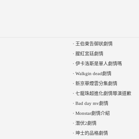
·
王伯東告御狀劇情
·
腥紅宮廷劇情
·
伊卡洛斯是單人劇情嗎
·
Walkgin dead劇情
·
新京華煙雲分集劇情
·
七龍珠超進化劇情導演道歉
·
Bad day mv劇情
·
Monstar劇情介紹
·
潛伏2劇情
·
坤士的品格劇情