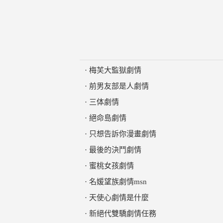
·
梅芙大監獄劇情
·
前男友部是人劇情
·
三体劇情
·
絕命島劇情
·
只想告訴你漫畫劇情
·
最後的決鬥劇情
·
蜜桃女孩劇情
·
名媛望族劇情msn
·
天使心劇情是什麼
·
新絕代雙驕劇情任務