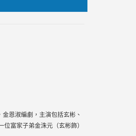
演，金恩淑編劇，主演包括玄彬、
一位富家子弟金洙元（玄彬飾）