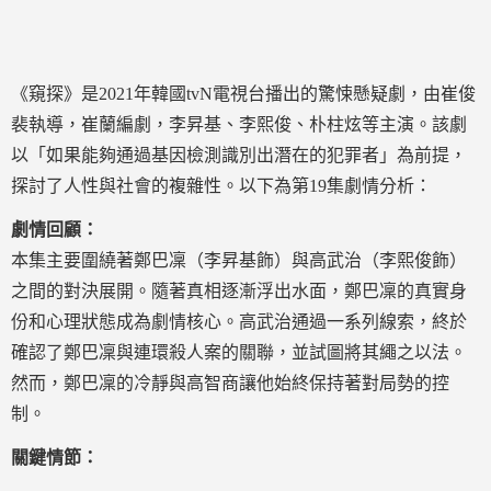
《窺探》是2021年韓國tvN電視台播出的驚悚懸疑劇，由崔俊
裴執導，崔蘭編劇，李昇基、李熙俊、朴柱炫等主演。該劇
以「如果能夠通過基因檢測識別出潛在的犯罪者」為前提，
探討了人性與社會的複雜性。以下為第19集劇情分析：
劇情回顧：
本集主要圍繞著鄭巴凜（李昇基飾）與高武治（李熙俊飾）
之間的對決展開。隨著真相逐漸浮出水面，鄭巴凜的真實身
份和心理狀態成為劇情核心。高武治通過一系列線索，終於
確認了鄭巴凜與連環殺人案的關聯，並試圖將其繩之以法。
然而，鄭巴凜的冷靜與高智商讓他始終保持著對局勢的控
制。
關鍵情節：