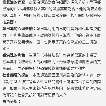
高武治的追查
：高武治通過對案件細節的深入分析，發現鄭
巴凜的DNA與連環殺人案中的證據高度吻合。他的調查逐漸
逼近真相，但鄭巴凜的反應卻異常冷靜，甚至開始反過來操
控局面。
鄭巴凜的心理遊戲
：鄭巴凜利用自己的高智商和心理操控能
力，不斷挑釁高武治，試圖讓其陷入混亂。他的行為不僅展
現了其冷酷無情的一面，也揭示了其內心深處的扭曲與孤
獨。
崔洪珠的角色
：崔洪珠（朴柱炫飾）作為鄭巴凜的未婚妻，
在本集中面臨著巨大的心理壓力。她逐漸意識到鄭巴凜的真
實面目，內心的掙扎與恐懼成為劇情的重要推動力。
社會議題的探討
：本集通過鄭巴凜與高武治的對峙，進一步
探討了基因決定論與人性善惡的關係。劇集提出了深刻的問
題：如果一個人生來就帶有犯罪基因，是否意味著他註定成
為罪犯？社會又該如何對待這樣的人？
角色分析：