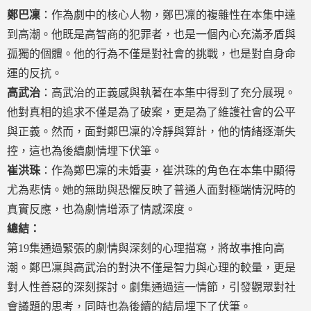
鄭巴凜
：作為劇中的核心人物，鄭巴凜的複雜性在本集中達
到高潮。他既是高智商的犯罪者，也是一個內心充滿矛盾與
孤獨的個體。他的行為不僅是對社會的挑戰，也是對自身命
運的反抗。
高武治
：高武治的正義感與執著在本集中得到了充分展現。
他對真相的追求不僅是為了破案，更是為了維護社會的公平
與正義。然而，面對鄭巴凜的冷靜與算計，他的情緒逐漸失
控，這也為後續劇情埋下伏筆。
崔洪珠
：作為鄭巴凜的未婚妻，崔洪珠的角色在本集中顯得
尤為悲情。她的無助與恐懼反映了普通人面對極端情況時的
真實反應，也為劇情增添了情感深度。
總結：
第19集通過緊張的劇情與深刻的心理描寫，將故事推向高
潮。鄭巴凜與高武治的對決不僅是智力與心理的較量，更是
對人性善惡的深刻探討。劇集通過這一情節，引發觀眾對社
會議題的思考，同時也為後續的結局埋下了伏筆。