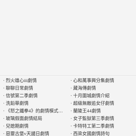
·
烈火雄心iii劇情
·
心和萬事興分集劇情
·
聊聊日常劇情
·
藏海傳劇情
·
信號第二季劇情
·
十月圍城劇情介紹
·
洗鉛華劇情
·
超級無敵追女仔劇情
·
《怒之鐵拳4》的劇情模式可以完成多久
·
蘭陵王44劇情
·
玻璃假面劇情結局
·
女子監獄第三季劇情
·
兒媳期劇情
·
卡特特工第二季劇情
·
惡靈古堡v天譴日劇情
·
西梁女國劇情詩句