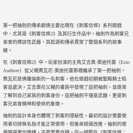
第一把袖劍的傳承劇情主要出現在《刺客信條》系列遊戲
中，尤其是《刺客信條2》及其衍生作品中。袖劍作為刺客兄
弟會的標誌性武器，其起源和傳承貫穿了整個系列的故事
線。
在《刺客信條2》中，玩家扮演的主角艾吉奧·奧迪托雷（Ezio
Auditore）從父親喬瓦尼·奧迪托雷那裡繼承了第一把袖劍。
喬瓦尼是佛羅倫斯的一名刺客，他在遊戲初期被聖殿騎士陷
害並處決。艾吉奧在父親的書房中發現了這把袖劍，並逐漸
了解到自己家族的刺客身份。這把袖劍不僅是武器，更是刺
客兄弟會精神和使命的象徵。
袖劍的設計本身也體現了刺客的隱秘性。最初的設計需要使
用者切掉無名指才能正常使用，但後來經過改進，袖劍的使
用變得更加便捷，不再需要自殘。這一細節在《刺客信條：